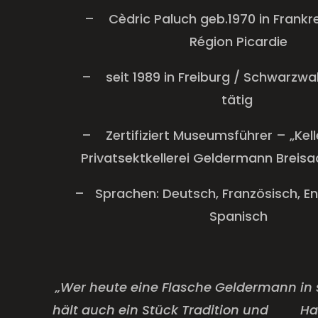
–
Cèdric Paluch geb.1970 in Frankre
Région Picardie
–
seit 1989 in Freiburg / Schwarzw
tätig
–
Zertifiziert Museumsführer – „Kell
Privatsektkellerei Geldermann Breisa
–
Sprachen: Deutsch, Französisch, Engl
Spanisch
„Wer heute eine Flasche Geldermann in s
hält auch ein Stück Tradition und
Ha