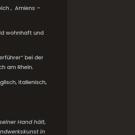
ich ,
Amiens –
ald wohnhaft und
erführer“ bei der
ch am Rhein.
isch, Italienisch,
einer Hand hält,
ndwerkskunst in