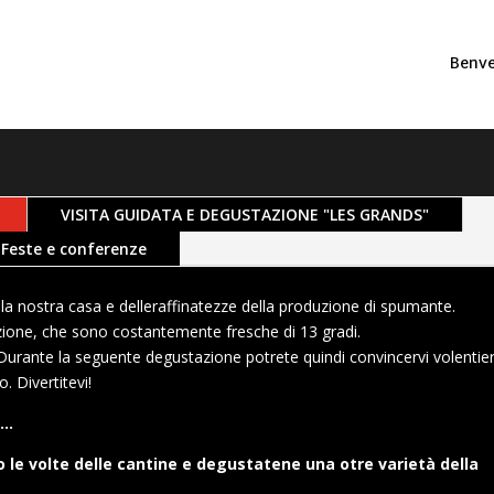
Benv
VISITA GUIDATA E DEGUSTAZIONE "LES GRANDS"
Feste e conferenze
lla nostra casa e delle
raffinatezze della produzione di spumante
.
razione, che sono costantemente fresche di 13
gradi
.
 Durante la seguente degustazione potrete
quindi convincervi volentier
. Divertitevi!
”
…
o le volte delle cantine e degustatene una o
tre varietà della