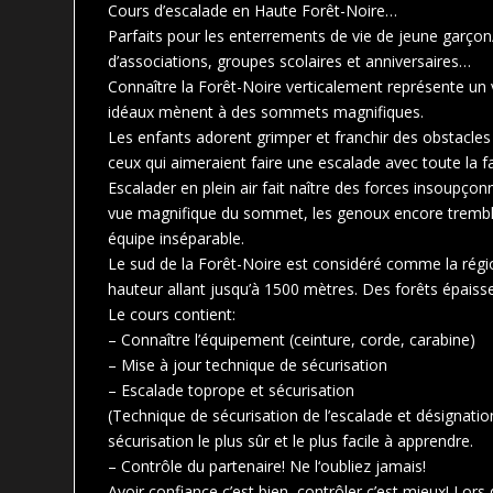
Cours d’escalade en Haute Forêt-Noire…
Parfaits pour les enterrements de vie de jeune garçon/
d’associations, groupes scolaires et anniversaires…
Connaître la Forêt-Noire verticalement représente un
idéaux mènent à des sommets magnifiques.
Les enfants adorent grimper et franchir des obstacles e
ceux qui aimeraient faire une escalade avec toute la fa
Escalader en plein air fait naître des forces insoupço
vue magnifique du sommet, les genoux encore tremblan
équipe inséparable.
Le sud de la Forêt-Noire est considéré comme la régi
hauteur allant jusqu’à 1500 mètres. Des forêts épaisse
Le cours contient:
– Connaître l’équipement (ceinture, corde, carabine)
– Mise à jour technique de sécurisation
– Escalade toprope et sécurisation
(Technique de sécurisation de l’escalade et désignatio
sécurisation le plus sûr et le plus facile à apprendre.
– Contrôle du partenaire! Ne l‘oubliez jamais!
Avoir confiance c’est bien, contrôler c’est mieux! Lor