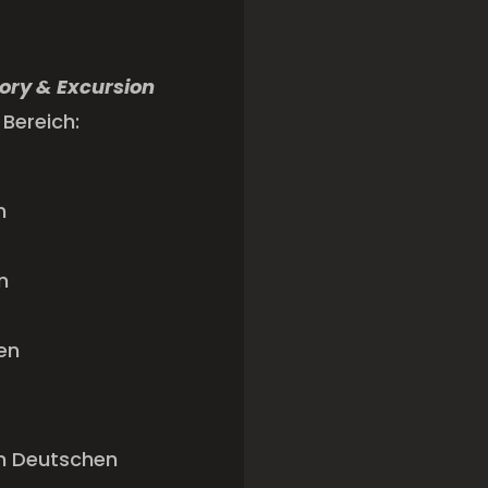
tory & Excursion
Bereich:
n
n
en
im Deutschen