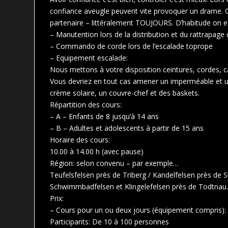
confiance aveugle peuvent vite provoquer un drame. C’e
partenaire – littéralement TOUJOURS. D’habitude on esc
– Manutention lors de la distribution et du rattrapage 
– Commando de corde lors de l’escalade toprope
– Equipement escalade:
Nous mettons à votre disposition ceintures, cordes, c
Vous devriez en tout cas amener un imperméable et un 
crème solaire, un couvre-chef et des baskets.
Répartition des cours:
– A – Enfants de 8 jusqu’à 14 ans
– B – Adultes et adolescents à partir de 15 ans
Horaire des cours:
10.00 à 14.00 h (avec pause)
Région: selon convenu – par exemple…
Teufelsfelsen près de Triberg / Kandelfelsen près de St
Schwimmbadfelsen et Klingelefelsen près de Todtna
Prix:
– Cours pour un ou deux jours (équipement compris)
Participants: De 10 à 100 personnes