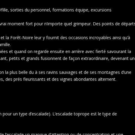
fille, sorties du personnel, formations équipe, excursions
 vrai moment fort pour n’importe quel grimpeur. Des points de départ
t la Forêt-Noire leur y fournit des occasions incroyables ainsi qu’à
mille.
nnées et quand on regarde ensuite en arrière avec fierté savourant la
t, petits et grands fusionnent de façon extraordinaire, devenant u
on la plus belle du à ses ravins sauvages et de ses montagnes d’une
s, des prés fleurissants et des vignes abondantes alternent.
n pour un type d’escalade). L’escalade toprope est le type de
s de l’escalade un manque d’attention ou de concentration et une