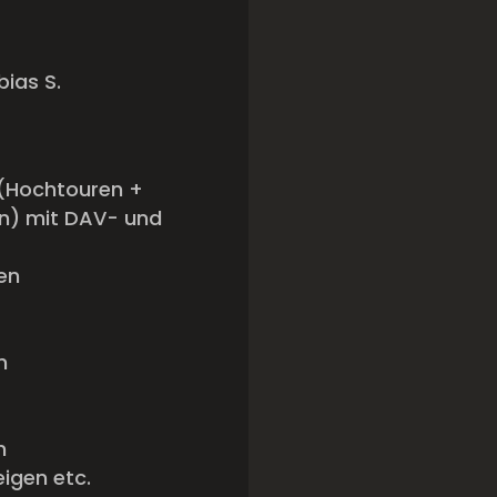
bias S.
 (Hochtouren +
n) mit DAV- und
en
n
n
igen etc.