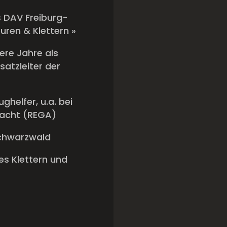
 DAV Freiburg-
ouren & Klettern »
ere Jahre als
satzleiter der
ghelfer, u.a. bei
wacht (REGA)
chwarzwald
s Klettern und