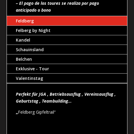
– El pago de los toures se realiza por pago
anticipado o bono
Feldberg
Información adicional:
En caso de que no haya suficiente nieve,
Felberg by Night
acordaremos otra fecha.
Kandel
Schauinsland
Belchen
Exklusive - Tour
Valentinstag
Perfekt für JGA , Betriebsausflug , Vereinsausflug ,
Geburtstag , Teambuilding…
„
Feldberg Gipfeltrail“