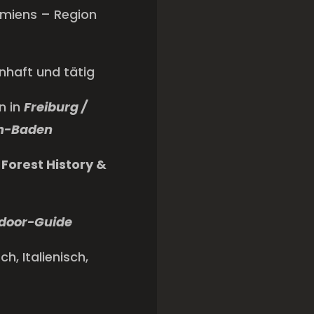
Amiens – Region
nhaft und tätig
n in
Freiburg /
en-Baden
 Forest History &
tdoor-Guide
h, Italienisch,