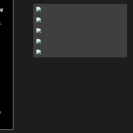
ng
.
n